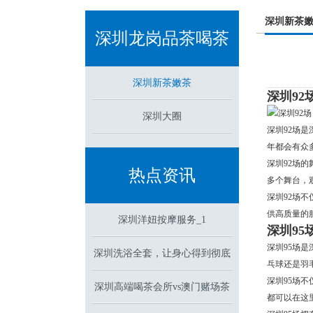
深圳新茶
深圳龙岗品茶喝茶
深圳新茶嫩茶
深圳9
深圳大圈
深圳92场
年都会有众
深圳92场
热点资讯
多个舞台，
深圳92场
供高质量的
深圳洋妞按摩服务_1
深圳9
深圳95场
深圳洗浴全套，让身心得到彻底
乓球还是羽
深圳95场
深圳高端喝茶会所vs澳门赌场茶
的放松
都可以在这