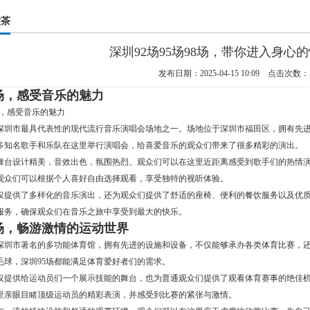
嫩茶
深圳92场95场98场，带你进入身心
发布日期：2025-04-15 10:09 点击次数：
2场，感受音乐的魅力
是深圳市最具代表性的现代流行音乐演唱会场地之一。场地位于深圳市福田区，拥有先
多知名歌手和乐队在这里举行演唱会，给喜爱音乐的观众们带来了很多精彩的演出。
的舞台设计精美，音效出色，氛围热烈。观众们可以在这里近距离感受到歌手们的热情
观众们可以根据个人喜好自由选择观看，享受独特的视听体验。
不仅提供了多样化的音乐演出，还为观众们提供了舒适的座椅、便利的餐饮服务以及优
服务，确保观众们在音乐之旅中享受到最大的快乐。
5场，畅游激情的运动世界
是深圳市著名的多功能体育馆，拥有先进的设施和设备，不仅能够承办各类体育比赛，
毛球，深圳95场都能满足体育爱好者们的需求。
不仅提供给运动员们一个展示技能的舞台，也为普通观众们提供了观看体育赛事的绝佳
里亲眼目睹顶级运动员的精彩表演，并感受到比赛的紧张与激情。