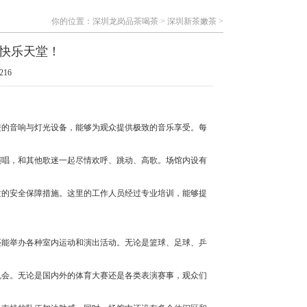
你的位置：
深圳龙岗品茶喝茶
>
深圳新茶嫩茶
>
的快乐天堂！
216
进的音响与灯光设备，能够为观众提供极致的音乐享受。每
演唱，和其他歌迷一起尽情欢呼、跳动、高歌。场馆内设有
质的安全保障措施。这里的工作人员经过专业培训，能够提
还能举办各种室内运动和演出活动。无论是篮球、足球、乒
机会。无论是国内外的体育大赛还是各类表演赛事，观众们