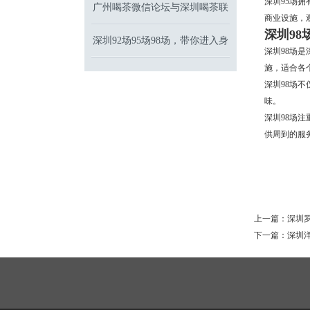
深圳95场
广州喝茶微信论坛与深圳喝茶联
室
商业设施，
深圳9
系方式：线上社群的活跃度与可
深圳92场95场98场，带你进入身
深圳98场
施，适合各
心的快乐天堂！
靠性
深圳98场
味。
深圳98场
供周到的服
上一篇：
深圳
下一篇：
深圳洋