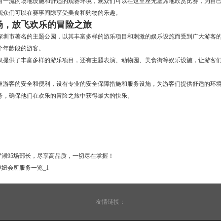
拥有一流的场地设施和舒适的观赛环境，观众们可以在这里座无虚席地欣赏比赛，为自
观众们可以在赛事间隙享受美食和购物的乐趣。
8场，放飞欢乐的冒险之旅
是深圳市著名的主题公园，以其丰富多样的游乐项目和刺激的娱乐设施而受到广大游客
个年龄段的游客。
不仅提供了丰富多样的游乐项目，还有主题表演、动物园、美食街等娱乐设施，让游客
注重游客的安全和便利，设有专业的安全保障措施和服务设施，为游客们提供舒适的环
务，确保他们在欢乐的冒险之旅中获得最大的快乐。
罗湖95场部长，尽享高品质，一切尽在掌握！
妞会所服务一览_1
友情链接：